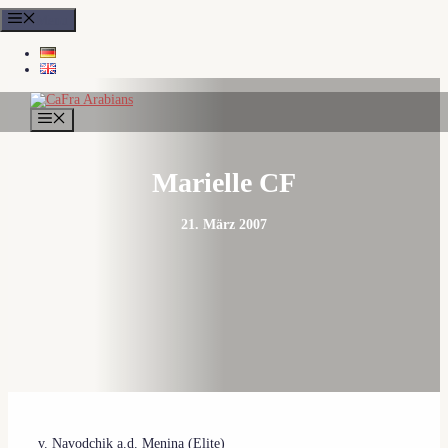
Zum
Menu
Inhalt
springen
MENÜ
Marielle CF
21. März 2007
v. Navodchik a.d. Menina (Elite)