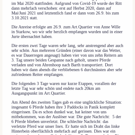
im Mai 2020 stattfinden. Aufgrund von Covid-19 wurde der Ritt
dann mehrfach verschoben: erst auf Herbst 2020, dann auf
Mai/Juni 2021 und letztentlich fand er dann vom 26.9. bis zum
3.10.2021 statt.
Die Anreise erfolgte am 26.9. zum Art.Quartier von Anne Wille
in Starkow, wo wir sehr herzlich empfangen wurden und in einer
Jurte übernachtet haben.
Die ersten zwei Tage waren sehr lang, sehr anstrengend aber auch
sehr schön. Aus mehreren Gründen (einer davon war das Wetter,
es war Dauerregen angesagt) haben vier von uns zehn Reitern am
3. Tag unsere beiden Gespanne nach geholt, unsere Pferde
verladen und von Ahrenhoop nach Barth transportiert. Dort
haben wir dann abends die verbliebenen 6 durchnässten aber sehr
zufriedenen Reiter empfangen.
Die folgenden 3 Tage waren nur kurze Etappen, vorallem der
letzte Tag war sehr schön und endete nach 20km am
Ausgangspunkt im Art.Quartier.
Am Abend des zweiten Tages gab es eine unglückliche Situation:
insgesamt 6 Pferde haben ihre 3 Paddocks in Panik komplett
eingerissen. Da es schon dunkel war, hat keiner von uns
mitbekommen, was der Auslöser war. Die gute Nachricht: 5 der
6 Pferde blieben unverletzt. Die schlechte Nachricht: das
verletzte Pferd war unser Inex. Er hatte sich im Draht das linke
Hinterbein oberflächlich mehrfach auf gerissen. Dies war ein