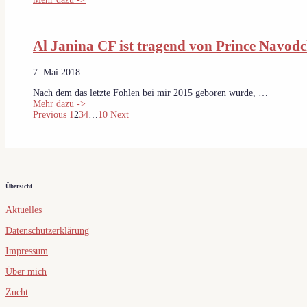
Al Janina CF ist tragend von Prince Navod
7. Mai 2018
Nach dem das letzte Fohlen bei mir 2015 geboren wurde, …
Mehr dazu ->
Previous
1
2
3
4
…
10
Next
Übersicht
Aktuelles
Datenschutzerklärung
Impressum
Über mich
Zucht