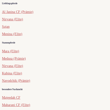
Lieblingspferde
Al Janina CF (Prämie)
Nirvana (Elite)
Sajan
Menina (Elite)
Stammpferde
Mara (Elite)
Medusa (Prämie)
Nirvana (Elite)
Kubina (Elite)
Navodchik (Prämie)
besondere Nachzucht
Majeedah CF
Maharani CF (Elite)