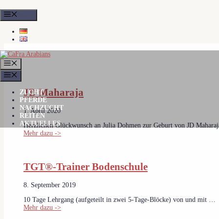
Zum
Menu
Inhalt
springen
MENÜ
MENÜ
JD Maharaja
ZUCHT
PFERDE
NACHZUCHT
1. April 2020
REITEN
AKTUELLES
Herzlichen Glückwunsch an Julia Dohmen zur Geburt von JD Mahara
Mehr dazu ->
TGT®-Trainer Bodenschule
8. September 2019
10 Tage Lehrgang (aufgeteilt in zwei 5-Tage-Blöcke) von und mit …
Mehr dazu ->