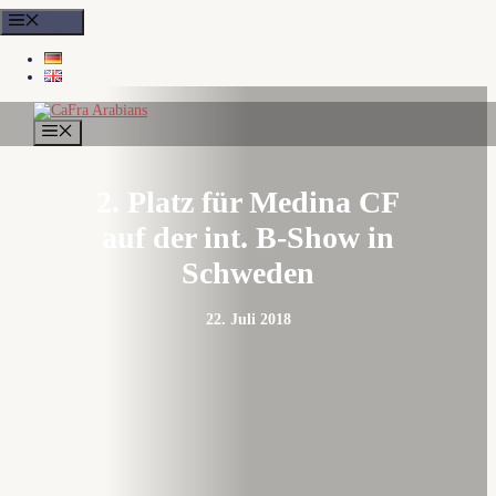
Zum
Menu
Inhalt
springen
MENÜ
2. Platz für Medina CF
auf der int. B-Show in
Schweden
22. Juli 2018