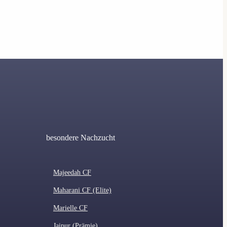
besondere Nachzucht
Majeedah CF
Maharani CF (Elite)
Marielle CF
Jaipur (Prämie)