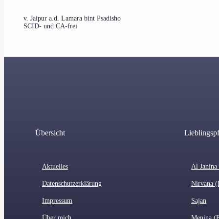
v. Jaipur a.d. Lamara bint Psadisho
SCID- und CA-frei
Übersicht
Lieblingsp
Aktuelles
Al Janina
Datenschutzerklärung
Nirvana (
Impressum
Sajan
Über mich
Menina (E