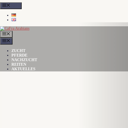
Zum
Menu
Inhalt
springen
MENÜ
MENÜ
ZUCHT
PFERDE
NACHZUCHT
REITEN
AKTUELLES