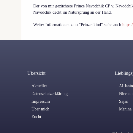
Der von mir gezüchtete Prince Navodchik CF v. Navodchik 
Navodchik deckt im Natursprung an der Hand.
Weiter Informationen zum “Prinzenkind” siehe auch
https:
Übersicht
Lieblings
Aktuelles
Al Jani
Datenschutzerklärung
Nirvana 
Impressum
Sajan
Über mich
Menina 
Zucht