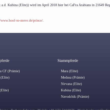
a.d. Kubina (Elite)) wird im April 2018 hier bei CaFra Arabians in 21649 Reg
//www.hoof-to-move.de/prince/
.
pferde
Stammpferde
na CF (Prämie)
Mara (Elite)
(Elite)
Medusa (Prämie)
Nirvana (Elite)
(Elite)
Kubina (Elite)
Navodchik (Prämie)