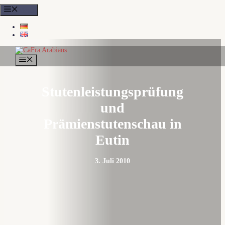
Zum
Menu
Inhalt
springen
MENÜ
Stutenleistungsprüfung
und
Prämienstutenschau in
Eutin
3. Juli 2010