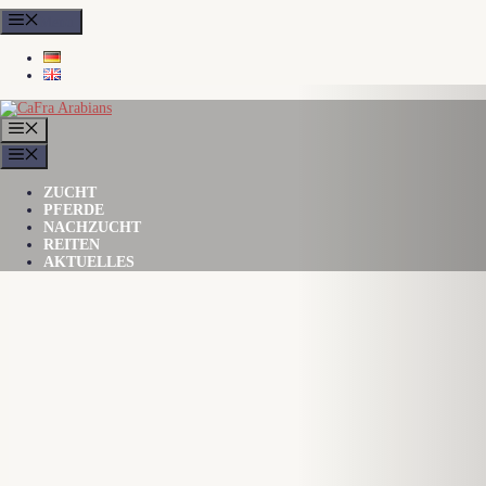
Zum
Menu
Inhalt
springen
MENÜ
MENÜ
ZUCHT
PFERDE
NACHZUCHT
REITEN
AKTUELLES